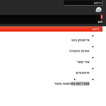
0
₪0
נגישות
ניווט
פייסבוק בוט
אודות החברה
צור קשר
סיטונאים
04-8671598
השווה מוצר