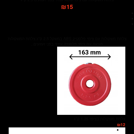
₪15
צלחת משקולות עם ציפוי פלסטיק ABS במשקל 2.5 ק"ג.צלחת המשקולות
מגיעה עם ציפוי פלסטיק עמיד בפני זעזועים..
צלחת משקולות בציפוי 1.25 ק"ג
₪12