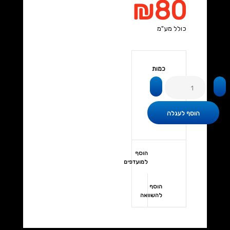
₪80
כולל מע"מ
כמות
הוסף
למועדפים
הוסף
להשוואה