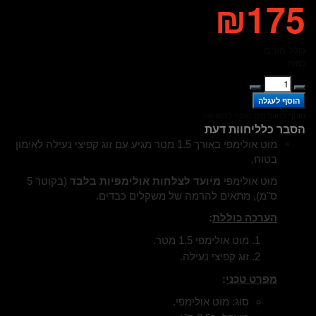
₪175
כולל מע"מ
כמות
הוסף למועדפים
הוסף להשוואה
הסבר כללי
חוות דעת
מוט אולימפי באורך 1.5 מטר מגיע עם זוג קפיצי נעילה לאימון
בטוח.
מוט אולימפי
מיועד לצלחות אולימפיות בלבד
(בקוטר 5
ס"מ), מתאים להרמה של משקלים כבדים.
הערכה כוללת
:
מוט אולימפי 1.5 מטר.
זוג קפיצי נעילה.
מפרט טכני
:
סוג: מוט אולימפי.