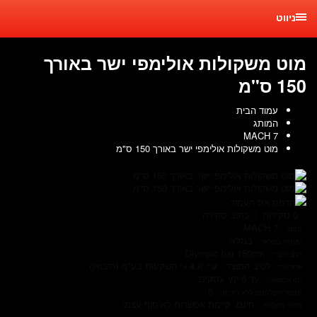
ניווט
מוט משקולות אולימפי ישר באורך
150 ס"מ
עמוד הבית
המותג
MACH 7
מוט משקולות אולימפי ישר באורך 150 ס"מ
הדפס את העמוד
0 סקירות
|
כתוב סקירה
MACH 7
מותג:
במלאי
זמינות במלאי:
Olympic bar 150cm
דגם מוצר:
לטיב המוצר - ע"י א.4.ו.י השקעות בע"מ (היבואן)
אחריות:
עד 6 ימי עסקים
זמן אספקה:
6
מספר תשלומים ללא ריבית:
חינם, קיימת
אפשרות לאיסוף עצמי
מחיר משלוח: