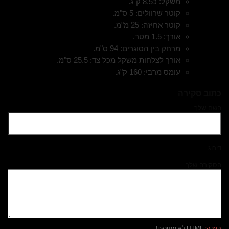
משקל: כ8.5 ק"ג.
קוטר שרוולים: 5 ס"מ.
קוטר אחיזה: 25 מ"מ.
אורך: 1.5 מטר.
מרחק בין הסוגרים: 94 ס"מ.
אורך לצלחות משקל מכל צד: 25.5 ס"מ.
עומס מרבי: 160 ק"ג.
כתוב סקירה
השם שלך
דירוג
הסקירה שלך
הערה:
HTML לא מתורגם!