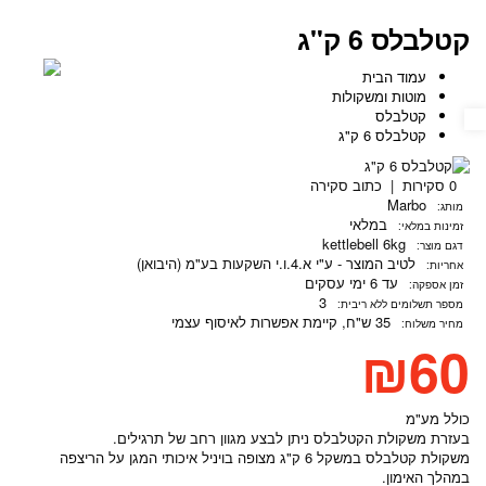
קטלבלס 6 ק"ג
עמוד הבית
מוטות ומשקולות
קטלבלס
נגישות
קטלבלס 6 ק"ג
0 סקירות
|
כתוב סקירה
Marbo
מותג:
במלאי
זמינות במלאי:
kettlebell 6kg
דגם מוצר:
לטיב המוצר - ע"י א.4.ו.י השקעות בע"מ (היבואן)
אחריות:
עד 6 ימי עסקים
זמן אספקה:
3
מספר תשלומים ללא ריבית:
35 ש"ח, קיימת
אפשרות לאיסוף עצמי
מחיר משלוח:
₪60
כולל מע"מ
בעזרת משקולת הקטלבלס ניתן לבצע מגוון רחב של תרגילים.
משקולת קטלבלס במשקל 6 ק"ג מצופה בויניל איכותי המגן על הריצפה
במהלך האימון.