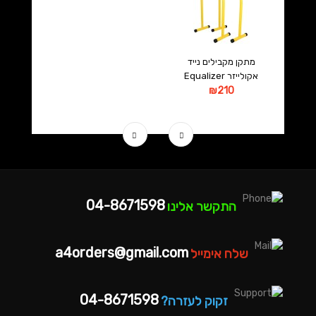
מתקן מקבילים נייד
אקולייזר Equalizer
₪210
04-8671598
התקשר אלינו
a4orders@gmail.com
שלח אימייל
04-8671598
זקוק לעזרה?