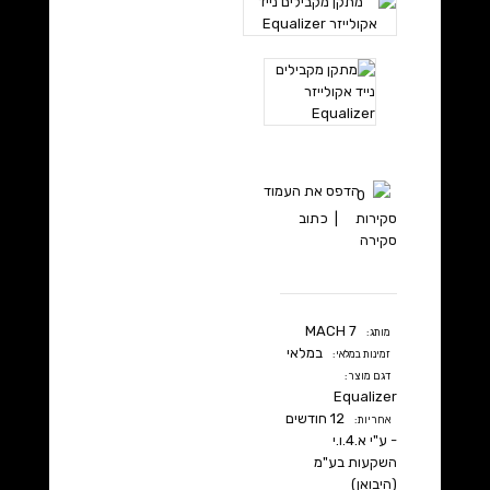
הדפס את העמוד
0
סקירות
|
כתוב
סקירה
MACH 7
מותג:
במלאי
זמינות במלאי:
דגם מוצר:
Equalizer
12 חודשים
אחריות:
- ע"י א.4.ו.י
השקעות בע"מ
(היבואן)