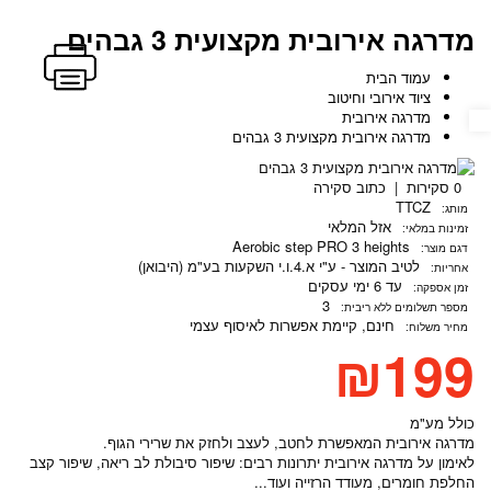
מדרגה אירובית מקצועית 3 גבהים
עמוד הבית
ציוד אירובי וחיטוב
מדרגה אירובית
נגישות
מדרגה אירובית מקצועית 3 גבהים
0 סקירות
|
כתוב סקירה
TTCZ
מותג:
אזל המלאי
זמינות במלאי:
Aerobic step PRO 3 heights
דגם מוצר:
לטיב המוצר - ע"י א.4.ו.י השקעות בע"מ (היבואן)
אחריות:
עד 6 ימי עסקים
זמן אספקה:
3
מספר תשלומים ללא ריבית:
חינם, קיימת
אפשרות לאיסוף עצמי
מחיר משלוח:
₪199
כולל מע"מ
מדרגה אירובית המאפשרת לחטב, לעצב ולחזק את שרירי הגוף.
לאימון על מדרגה אירובית יתרונות רבים: שיפור סיבולת לב ריאה, שיפור קצב
החלפת חומרים, מעודד הרזייה ועוד...