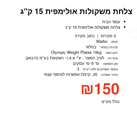
צלחת משקולות אולימפית 15 ק"ג
עמוד הבית
צלחת משקולות אולימפית 15 ק"ג
נגישות
0 סקירות
|
כתוב סקירה
Marbo
מותג:
במלאי
זמינות במלאי:
Olympic Weight Plates 15kg
דגם מוצר:
לטיב המוצר - ע"י א.4.ו.י השקעות בע"מ (היבואן)
אחריות:
עד 6 ימי עסקים
זמן אספקה:
3
מספר תשלומים ללא ריבית:
35, קיימת
אפשרות לאיסוף עצמי
מחיר משלוח:
₪150
כולל מע"מ