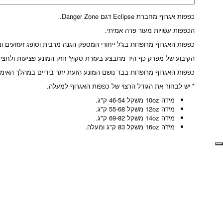
כפפות אגרוף מחברת Eclipse דגם Danger Zone.
הכפפות עשויות מעור פרה אמיתי.
כפפות האגרוף מרופדות בג'ל ייחודי המספק הגנה מרבית וסופג זעזועים ומ
הקיבוע של מפרק כף היד מתבצע בעזרת סקוץ' חזק המונע פציעות ולחצים 
כפפות האגרוף מרופדות בבד נושם המונע הזעת יתר בידיים במהלך האימון
* יש לבחור את הגודל הרצוי של כפפות האגרוף למעלה.
מידה 10oz משקל 46-54 ק"ג.
מידה 12oz משקל 55-68 ק"ג.
מידה 14oz משקל 69-82 ק"ג.
מידה 16oz משקל 83 ק"ג ומעלה.