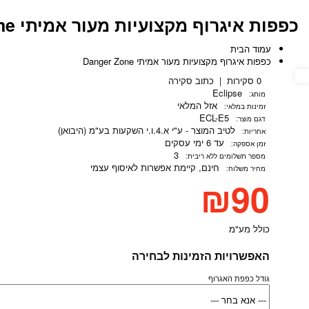
כפפות איגרוף מקצועיות מעור אמיתי Danger Zone
עמוד הבית
כפפות איגרוף מקצועיות מעור אמיתי Danger Zone
נגישות
0 סקירות
|
כתוב סקירה
Eclipse
מותג:
אזל המלאי
זמינות במלאי:
ECL-E5
דגם מוצר:
לטיב המוצר - ע"י א.4.ו.י השקעות בע"מ (היבואן)
אחריות:
עד 6 ימי עסקים
זמן אספקה:
3
מספר תשלומים ללא ריבית:
חינם, קיימת
אפשרות לאיסוף עצמי
מחיר משלוח:
₪90
כולל מע"מ
האפשרויות הזמינות לבחירה
גודל כפפת האגרוף